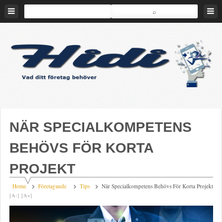
Skip
to
content
Hidi
Vad
ditt
företag
NÄR SPECIALKOMPETENS
behöver
BEHÖVS FÖR KORTA
PROJEKT
Home
Företagande
Tips
När Specialkompetens Behövs För Korta Projekt
[A-]
[A+]