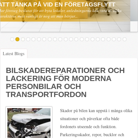
Skrivare och patroner är en vital del av det moderna samhället. Även om
mycket sker elektroniskt idag är det otaliga...
Latest Blogs
BILSKADEREPARATIONER OCH
LACKERING FÖR MODERNA
PERSONBILAR OCH
TRANSPORTFORDON
Skador på bilen kan uppstå i många olika
situationer och påverkar ofta både
fordonets utseende och funktion.
Parkeringsskador, repor, bucklor och