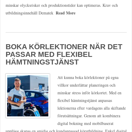
minskar olycksrisker och produktionstider kan optimeras. Krav och
Read More
utbildningsinnehåll Dematek
BOKA KÖRLEKTIONER NÄR DET
PASSAR MED FLEXIBEL
HÄMTNINGSTJÄNST
Att kunna boka körlektioner på egna
villkor underlättar planeringen och
minskar stress inför körkortet. Med en
flexibel hämtningstjänst anpassas
lektionerna efter vardagens alla skiftande
förutsättningar. Genom att kombinera
digital bokning med mobilbaserat
upplägg skapas en smidig och kundanpassad körutbildning. Enkel digital