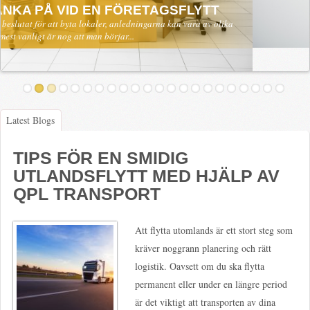
Skrivare och patroner är en vital del av det moderna samhället. Även om
mycket sker elektroniskt idag är det otaliga...
Latest Blogs
TIPS FÖR EN SMIDIG
UTLANDSFLYTT MED HJÄLP AV
QPL TRANSPORT
Att flytta utomlands är ett stort steg som
kräver noggrann planering och rätt
logistik. Oavsett om du ska flytta
permanent eller under en längre period
är det viktigt att transporten av dina